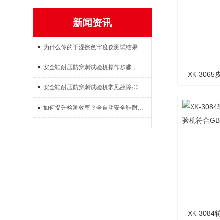
备（PVC、
新闻资讯
WPC）
为什么你的干湿擦色牢度仪测试结果不准？这3个操作误区要避开
安全鞋耐压防穿刺试验机操作步骤，试样放置参数设置试验检测完整教程
XK-30
安全鞋耐压防穿刺试验机常见故障排查：压力不稳、数据不准解决方案
渍
如何提升检测效率？全自动安全鞋耐压防穿刺试验机使用体验与效果
XK-30