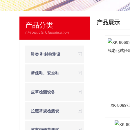
产品展示
产品分类
/ Products Classification
鞋类 鞋材检测设
备
劳保鞋、安全鞋
专用检测设备
皮革检测设备
XK-806
拉链常规检测设
线
备
汽车内饰革测试