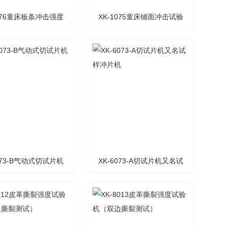
1076童床板条冲击强度
XK-1075童床铺面冲击试验
试验机
机又名婴儿床冲击试验机
073-B气动式切试片机
XK-6073-A切试片机又名试
样冲片机