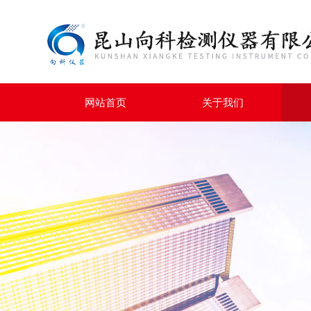
网站首页
关于我们