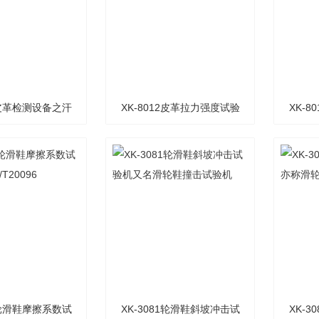
65皮革检测设备之汗
XK-8012皮革拉力强度试验
XK-
色牢度仪
机
机
84轮滑鞋摩擦系数试
XK-3081轮滑鞋斜坡冲击试
XK-