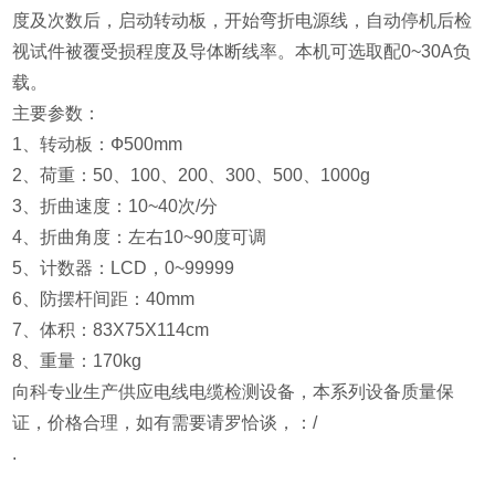
度及次数后，启动转动板，开始弯折电源线，自动停机后检
视试件被覆受损程度及导体断线率。本机可选取配0~30A负
载。
主要参数：
1、转动板：Ф500mm
2、荷重：50、100、200、300、500、1000g
3、折曲速度：10~40次/分
4、折曲角度：左右10~90度可调
5、计数器：LCD，0~99999
6、防摆杆间距：40mm
7、体积：83Χ75Χ114cm
8、重量：170kg
向科专业生产供应电线电缆检测设备，本系列设备质量保
证，价格合理，如有需要请罗恰谈，：/
.