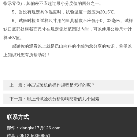
指示零位)，其偏差不应超过最小分度值的四分之一。
5、当没有规定具体温度时，试验温度一般应为20±5℃。
6、试验时检查试样尺寸用的量具精度不应低于0、02毫米。试样
缺口底部处横截面尺寸在规定偏差范围以内时，可以使用公称尺寸计
算aKV值。
感谢你的观看以上就是昆山向科的小编为您分享的知识，希望以
上知识对您有所帮助哦！
上一篇：
冲击试验机的操作规程是怎样的呢？
下一篇：
用止滑试验机分析影响防滑的几个因素
联系方式
邮件：
xiangke17@126.com
传真：0512-50369551