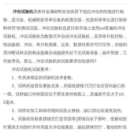
冲击试验机
用来对金属材料在动负荷下抵抗冲击的性能进行检
验，是冶金、机械制造等单位备的检测仪器，也是科研单位进行新材
料研究*的测试仪器。冲击试验机也是目前市场上使用zui普遍的冲击
试验机。冲击试验机为数显式半自动冲击试验机，采用单片机控制，
电动扬摆、冲击、单片机测量、运算、数显结果并可打印等，并能利
用冲断试样后的剩余能量自动扬摆作好下次试验准备，操作简便，工
作效率高。那么，冲击试验机的试验要求你知道吗?
冲击试验机试验要求：
1、作具体规定的试验机技术参数。
2、试样的放置应紧贴支座，并能使摆锤刀刃打击在背向缺口的
一面。试样缺口对称面应位于两支座对称面上，其偏差不应大于±0、
2毫米。
3、试样在加工和保存期间应防止锈蚀，缺口部位应避免划伤。
4、试验前应检查摆锤空打是否指零(摆锤自由下垂时，使被动指
针紧靠主动指针并对准最大冲击能量处，扬起摆锤空打，被动指针应