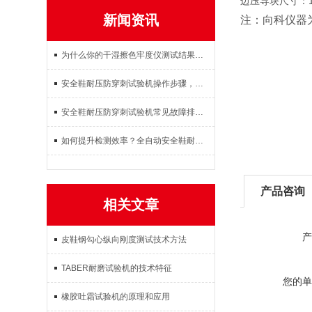
边压导块尺寸：10
新闻资讯
注：向科仪器
为什么你的干湿擦色牢度仪测试结果不准？这3个操作误区要避开
安全鞋耐压防穿刺试验机操作步骤，试样放置参数设置试验检测完整教程
安全鞋耐压防穿刺试验机常见故障排查：压力不稳、数据不准解决方案
如何提升检测效率？全自动安全鞋耐压防穿刺试验机使用体验与效果
产品咨询
相关文章
产
皮鞋钢勾心纵向刚度测试技术方法
TABER耐磨试验机的技术特征
您的单
橡胶吐霜试验机的原理和应用