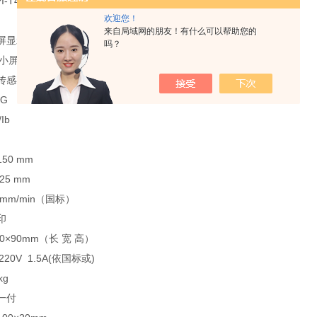
409，JIS-P8113，GB/T6546、GB/T 2679.8、GB/T 2679.6
欢迎您！
来自局域网的朋友！有什么可以帮助您的
屏显示
吗？
in小屏液晶显示
传感器
G
Ib
0 mm
25 mm
 mm/min（国标）
印
×90mm（长 宽 高）
0V 1.5A(依国标或)
kg
一付