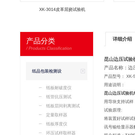
XK-3014皮革屈挠试验机
详细介绍
产品分类
/ Products Classification
昆山边压试验
产品名称：边
纸品包装检测设
产品型号： XK-5
用途说明：
纸板耐破度仪
备
昆山边压试验机
纸管抗压测试
用导块支持试样
纸板层间剥离测试
试验原理:
定量取样器
将装置好试样试
纸板厚度仪
讯号输给显示器
环压试样取样器