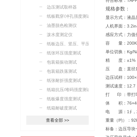
符合标准：TAPPI-T
边压测试取样器
规格参数：
纸板戳穿/冲孔强度测试
显示方式：液晶
油墨脱色检测仪
人机界面：3.2
泼水度测定仪
感应方式：力值
容 量：200K
纸板边压、竖压、平压测
单位切换：Kg/N/
试
纸张环压强度测试
精 度：±1%
包装箱振动测试
压 盘：直径15
包装箱跌落测试
边压试样：100×
纸张耐折强度测试
测试速度：12.7
纸箱抗压/堆码强度测试
打 印 ：带打
纸板爆度强度测试
体 积：76×40
纸箱耐破度测试
电 源：1∮，22
查看全部 >>
重量（约）：92
标备：边压导块