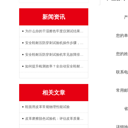
新闻资讯
产
为什么你的干湿擦色牢度仪测试结果不准？这3个操作误区要避开
您的单
安全鞋耐压防穿刺试验机操作步骤，试样放置参数设置试验检测完整教程
您的姓
安全鞋耐压防穿刺试验机常见故障排查：压力不稳、数据不准解决方案
如何提升检测效率？全自动安全鞋耐压防穿刺试验机使用体验与效果
联系电
常用邮
相关文章
鞋面用皮革常规物理性能试验
省
皮革磨擦脱色试验机：评估皮革质量的工具
详细地