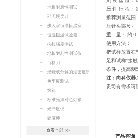
刻 度 盘 值： 0
地板耐磨性测试
压 针 行 程： 2
邵氏硬度计
推荐测量范围： 
步入室恒温恒湿室
压针头部尺寸： 
重 量： 约 0.5
恒温恒湿试验箱
使用方法：
抗拉强度测试
把试样放置在
地板耐刮性测试仪
足和试样*接
百格刀
条件，提高测
燃烧或分解的烟密度试验
注：向科仪器
色牢度测试
贵司有需求请
烤箱
标准光源对色灯箱
光泽度仪
硬度棒
查看全部 >>
产品咨询