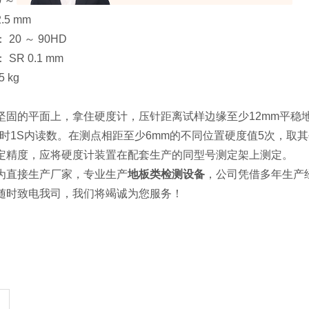
 ～ 100HD
.5 mm
20 ～ 90HD
SR 0.1 mm
 kg
坚固的平面上，拿住硬度计，压针距离试样边缘至少12mm平稳
触时1S内读数。在测点相距至少6mm的不同位置硬度值5次，取其
定精度，应将硬度计装置在配套生产的同型号测定架上测定。
为直接生产厂家，专业生产
地板类检测设备
，公司凭借多年生产
随时致电我司，我们将竭诚为您服务！