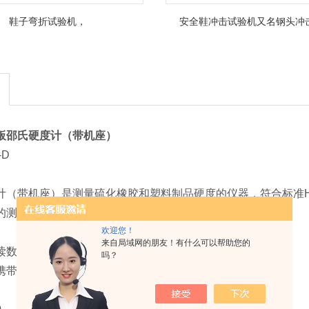
鞋子弯折试验机，
安全鞋冲击试验机又名钢头冲
板邵氏硬度计（带机座）
-D
计（带机座）
是测量硫化橡胶和塑料制品硬度的仪器，符合标准HG
的测试。
欢迎您！
来自局域网的朋友！有什么可以帮助您的
读数方便、准确、精度高
吗？
携带方便，可手持测量，也可安装在配套的测试架上测试