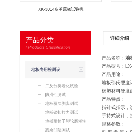
XK-3014皮革屈挠试验机
详细介绍
产品分类
/ Products Classification
产品名称：
地
产品型号：LX
地板专用检测设
产品用途：
地板邵氏硬度
二及分类老化试验
备（PVC、
橡塑材料硬度
防滑性测试
产品特点：
地板覆层剥离测试
WPC）
指针式指示，
地板锁扣拉力测试
手持式设计，
地板耐椅子脚轮磨耗性测
规格参数：
试
残余凹陷测试