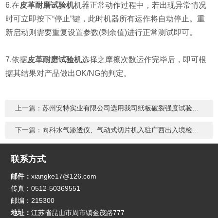
6.在
皮革耐磨试验机
机器正常动作过程中，若出现异常情况
时可立即按下“停止”键，此时机器所有运作将自动停止。重
新启动则需要重复设置参数(剩余值)进行正常测试即可。
7.依据
皮革耐磨试验机
选择之摩擦次数运作完毕后，即可根
据其结果对产品做出OK/NG的判定。
上一篇：
苏州安特实业有限公司选用我司纸板破裂强度试验机！
下一篇：
向科水气渗透仪、气动式切片机入驻广西出入境检验检疫局
联系方式
邮件：
xiangke17@126.com
传真：0512-50369551
邮编：215300
地址：
江苏省昆山市周市镇金茂路777