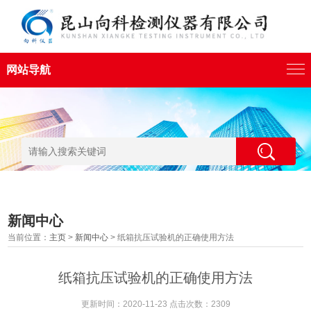
网站导航
新闻中心
当前位置：
主页
>
新闻中心
> 纸箱抗压试验机的正确使用方法
纸箱抗压试验机的正确使用方法
更新时间：2020-11-23 点击次数：2309