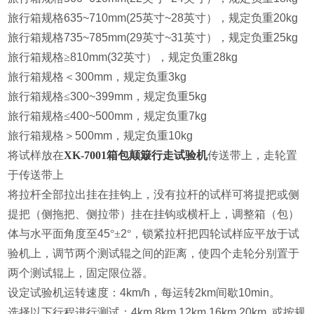
旅行箱规格
635~710mm(25
英寸
~28
英寸），规定负重
20kg
旅行箱规格
735~785mm(29
英寸
~31
英寸），规定负重
25kg
旅行箱规格≥
810mm(32
英寸），规定负重
28kg
旅行箱规格＜
300mm
，规定负重
3kg
旅行箱规格≤
300~399mm
，规定负重
5kg
旅行箱规格≤
400~500mm
，规定负重
7kg
旅行箱规格＞
500mm
，规定负重
10kg
将试样放在
XK-7001箱包颠簸行走试验机
传送带上，走轮置
于传送带上
将拉杆全部拉出挂在挂钩上，没有拉杆的试样可将提把或侧
提把（侧拖把、侧拉带）挂在挂
钩或横杆上，调整箱（包）
体与水平面角度至
45
°±
2
°，锁紧拉杆把
四轮试样应平放于试
验机上，调节两个测试辊之间的距离，使四个走轮分别置于
两个测试
辊上，固定限位器。
设定试验机运转速度：
4km/h
，每运转
2km
间歇
10min。
选择以下行程进行测试：
4km 8km 12km 16km 20km ,
或按规