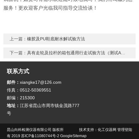
服务！更欢迎客户光临我司指导交流恰谈！
上一篇：
橡胶及PU鞋底耐水解试验方法
下一篇：
具有走轮及拉杆的箱包通用行走试验方法（测试A法）
联系方式
邮件：
xiangke17@126.com
传真：0512-50369551
邮编：215300
地址：
江苏省昆山市周市镇金茂路777
号
昆山向科检测仪器有限公司
版权所
技术支持：
化工仪器网
管理登陆
有 2019
苏ICP备11080744号-2
GoogleSitemap