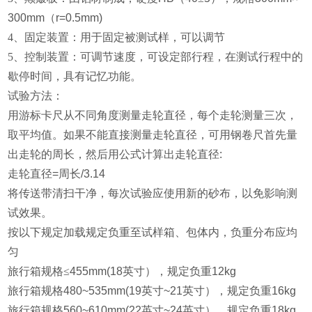
300mm
（
r=0.5mm)
4、固定装置：用于固定被测试样，可以调节
5、控制装置：可调节速度，可设定部行程，在测试行程中的
歇停时间，具有记忆功能。
试验方法：
用游标卡尺从不同角度测量走轮直径，每个走轮测量三次，
取平均值。如果不能直接测量走
轮直径，可用钢卷尺首先量
出走轮的周长，然后用公式计算出走轮直径
:
走轮直径
=
周长
/3.14
将传送带清扫干净，每次试验应使用新的砂布，以免影响测
试效果。
按以下规定加载规定负重至试样箱、包体内，负重分布应均
匀
旅行箱规格≤
455mm(18
英寸），规定负重
12kg
旅行箱规格
480~535mm(19
英寸
~21
英寸），规定负重
16kg
旅行箱规格
560~610mm(22
英寸
~24
英寸），规定负重
18kg