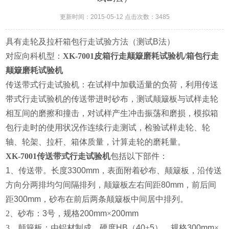
更新时间：2015-05-12 点击次数：3485
具有走轮及拉杆箱包行走试验方法（测试
B
法）
对应向科机型：
XK-7001皮箱行走颠簸磨耗试验机/箱包行走
颠簸磨耗试验机
传送带式行走试验机：
在试样中加载适量的负荷，利用传送
带式行走试验机的传送带进时砂布，测试颠簸板与试样走
轮
相互间的磨擦和撞击，对试样产生冲击振荡和磨损，模拟箱
包行走时的使用状况作连续行
走测试，检验试样走轮、轮
轴、轮架、拉杆、箱体质量，计算走轮的磨耗量。
XK-7001传送带式行走试验机
包括以下部件：
1
、传送带。长度
3300mm
，表面附着砂布、颠簸板，沿传送
方向分两排均匀间隔排列，颠簸
板左右间距
80mm
，前后间
距
300mm
，砂布在前后两条颠簸板中间居中排列。
2、砂布：
3
号，规格
200mm
×
200mm
3、颠簸板：由铝材制成，硬度
HB
（
40
±
5
），规格
300mm
×