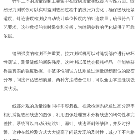
针车工序的质量控制主要集中在缝纫质量和线迹均匀性方面。缝
纫张力测试仪可以实时监测缝纫过程中的线张力变化，确保缝线松紧
适度。针迹密度检测仪自动统计单位长度内的针迹数量，确保符合工
艺要求。这些数据的实时采集和分析，为缝纫参数的优化提供了可靠
依据。
缝纫强度的检测至关重要。拉力测试机可以对缝纫部位进行破坏
性测试，测量缝线的断裂强度。这种测试虽然会损耗样品，但能够获
得最真实的强度数据。非破坏性测试方法则通过测量缝纫部位的应变
分布，间接评估缝纫质量。两种方法结合使用，可以全面掌握缝纫强
度状况。
线迹外观的质量控制同样不容忽视。视觉检测系统通过高分辨率
相机捕捉缝纫线迹的图像，利用图像处理技术分析线迹的均匀性和完
整性。系统可以自动识别跳针、漏针、线迹歪斜等缺陷，并及时报
警。这种在线检测方式大大提高了问题发现的及时性，减少了不合格