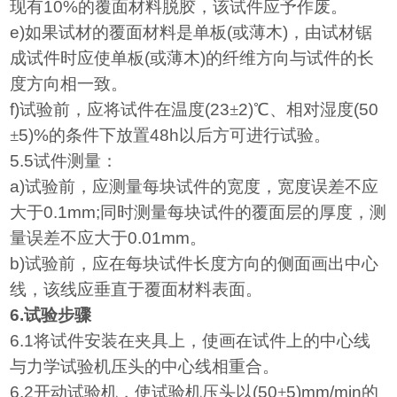
现有
10%
的覆面材料脱胶，该试件应予作废。
e)
如果试材的覆面材料是单板
(
或薄木
)
，由试材锯
成试件时应使单板
(
或薄木
)
的纤维方向与试件的长
度方向相一致。
f)
试验前，应将试件在温度
(23
±
2)
℃、相对湿度
(50
±
5)%
的条件下放置
48h
以后方可进行试验。
5.5
试件测量：
a)
试验前，应测量每块试件的宽度，宽度误差不应
大于
0.1mm;
同时测量每块试件的覆面层的厚度，测
量误差不应大于
0.01mm
。
b)
试验前，应在每块试件长度方向的侧面画出中心
线，该线应垂直于覆面材料表面。
6.
试验步骤
6.1
将试件安装在夹具上，使画在试件上的中心线
与力学试验机压头的中心线相重合。
6.2
开动试验机，使试验机压头以
(50
±
5)mm/min
的