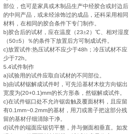
部位，也可是家具或木制品生产中经胶合或封边后
的中间产品，或未经涂饰过的成品，还科采用相同
材料，在相同的胶合条件下专门制作。
b)
胶合后的试材，应在温度（
23
±
2
）℃、相对湿度
（
50
±
5
）％的条件下放置后方可制成试件。
c)
放置试件
:
热压试材不应少于
48h
；冷压试材不应
少于
72h
。
5.4
试件制作
a)
试验用的试件应取自试材的不同部位。
b)
由试材锯解成试件时，可先沿基材木纹方向锯出
宽度为
(20+0.1)mm
的长方形条，然锯解成试件。
c)
在试件锯口处不允许锯齿触及覆面材料，且应留
有
0.1mm~0.2mm
的基材，用刀或凿子把这部分残
留的基材仔细清除干净。
d)
试件的端面应锯切平整，并与侧面相垂直。如发