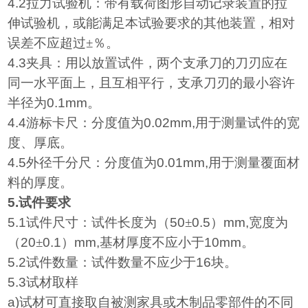
4.2
拉力试验机：带有载荷图形自动记录装置的拉
伸试验机，或能满足本试验要求的其他装置，相对
误差不应超过±％。
4.3
夹具：用以放置试件，两个支承刀的刀刃应在
同一水平面上，且互相平行，支承刀刃的最小容许
半径为
0.1mm
。
4.4
游标卡尺：分度值为
0.02mm,
用于测量试件的宽
度、厚底。
4.5
外径千分尺：分度值为
0.01mm,
用于测量覆面材
料的厚度。
5.
试件要求
5.1
试件尺寸：试件长度为（
50
±
0.5
）
mm,
宽度为
（
20
±
0.1
）
mm,
基材厚度不应小于
10mm
。
5.2
试件数量：试件数量不应少于
16
块。
5.3
试材取样
a)
试材可直接取自被测家具或木制品零部件的不同