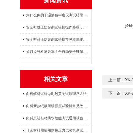
新闻资讯
为什么你的干湿擦色牢度仪测试结果不准？这3个操作误区要避开
验证
安全鞋耐压防穿刺试验机操作步骤，试样放置参数设置试验检测完整教程
安全鞋耐压防穿刺试验机常见故障排查：压力不稳、数据不准解决方案
如何提升检测效率？全自动安全鞋耐压防穿刺试验机使用体验与效果
相关文章
上一篇：
XK
下一篇：
XK
向科解析试样做耐酚黄测试原理及方法
向科新款纸板耐破强度试验机常见故障排除与维修方案
向科总结鞋材防水性能测试通用试验方法
什么材料需要用到拉压力试验机测试呢？