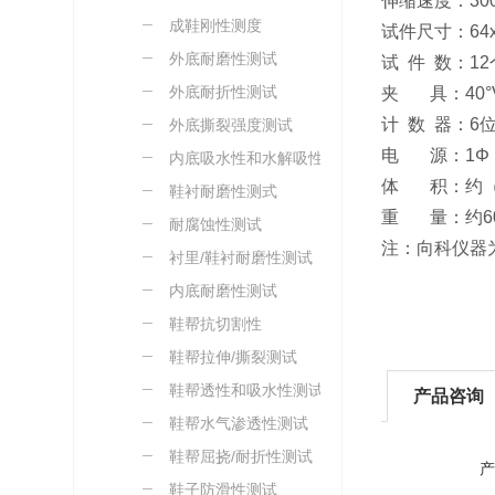
伸缩速度：300
成鞋刚性测度
试件尺寸：64x
外底耐磨性测试
试 件 数：12
外底耐折性测试
夹 具：40°V字
计 数 器：6
外底撕裂强度测试
电 源：1Φ，A
内底吸水性和水解吸性测
体 积：约（55
试
鞋衬耐磨性测式
重 量：约60
耐腐蚀性测试
注：向科仪器
衬里/鞋衬耐磨性测试
内底耐磨性测试
鞋帮抗切割性
鞋帮拉伸/撕裂测试
鞋帮透性和吸水性测试
产品咨询
鞋帮水气渗透性测试
鞋帮屈挠/耐折性测试
产
鞋子防滑性测试