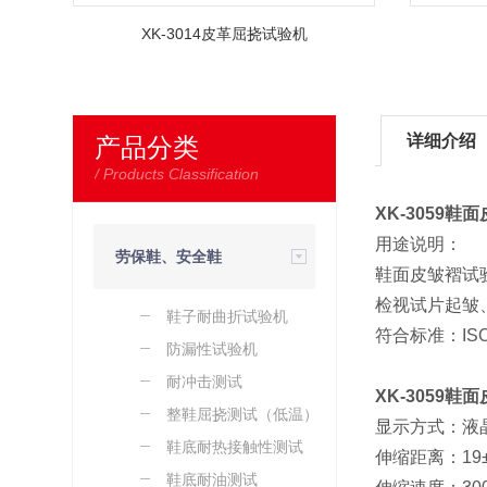
XK-3014皮革屈挠试验机
详细介绍
产品分类
/ Products Classification
XK-3059鞋
用途说明：
劳保鞋、安全鞋
鞋面皮皱褶试
检视试片起皱
鞋子耐曲折试验机
专用检测设备
符合标准：ISO-
防漏性试验机
耐冲击测试
XK-3059鞋
整鞋屈挠测试（低温）
显示方式：液
鞋底耐热接触性测试
伸缩距离：19±
鞋底耐油测试