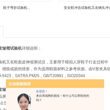
鞋子弯折试验机，
安全鞋冲击试验机又名钢头冲
面皮皱褶试验机
详细说明：
验机又名鞋面皮伸缩测试仪，主要用于模拟人穿鞋子行走过程中
、摺痕或损伤情形，作为选用鞋面材料之参考依据。由V形夹具
5423，SATRA PM25，GB/T20991，ISO20344
面皮皱褶试验机
规格参数：
欢迎您！
来自局域网的朋友！有什么可以帮助您的
晶屏
吗？
0.5mm