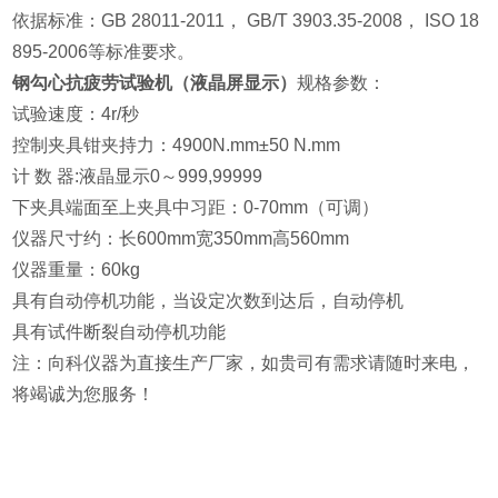
依据标准：GB 28011-2011， GB/T 3903.35-2008， ISO 18
895-2006等标准要求。
钢勾心抗疲劳试验机（液晶屏显示）
规格参数：
试验速度：4r/秒
控制夹具钳夹持力：4900N.mm±50 N.mm
计 数 器:液晶显示0～999,99999
下夹具端面至上夹具中习距：0-70mm（可调）
仪器尺寸约：长600mm宽350mm高560mm
仪器重量：60kg
具有自动停机功能，当设定次数到达后，自动停机
具有试件断裂自动停机功能
注：向科仪器为直接生产厂家，如贵司有需求请随时来电，
将竭诚为您服务！