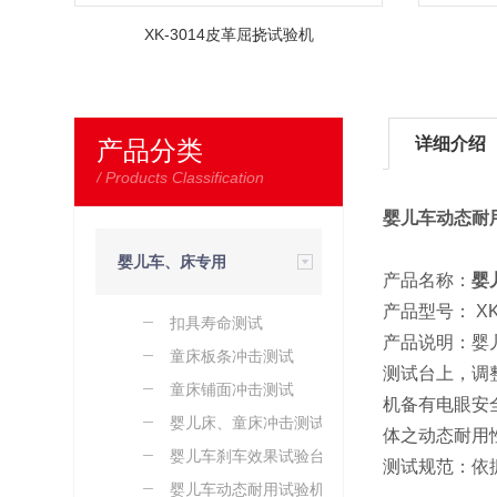
XK-3014皮革屈挠试验机
详细介绍
产品分类
/ Products Classification
婴儿车动态耐
婴儿车、床专用
产品名称：
婴
产品型号： XK-
扣具寿命测试
检测设备
产品说明：婴
童床板条冲击测试
测试台上，调整输
童床铺面冲击测试
机备有电眼安
婴儿床、童床冲击测试
体之动态耐用
婴儿车刹车效果试验台
测试规范：依据AS
婴儿车动态耐用试验机