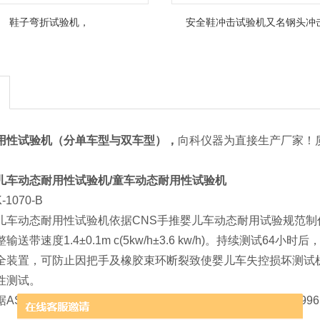
鞋子弯折试验机，
安全鞋冲击试验机又名钢头冲
用性试验机（分单车型与双车型），
向科仪器为直接生产厂家！
儿车动态耐用性试验机/童车动态耐用性试验机
1070-B
儿车动态耐用性试验机依据CNS手推婴儿车动态耐用试验规范
送带速度1.4±0.1m c(5kw/h±3.6 kw/h)。持续测试
全装置，可防止因把手及橡胶束环断裂致使婴儿车失控损坏测试
性测试。
/NZS2088：2000 ASTM-F833及CNS 6263-11、BSL-1