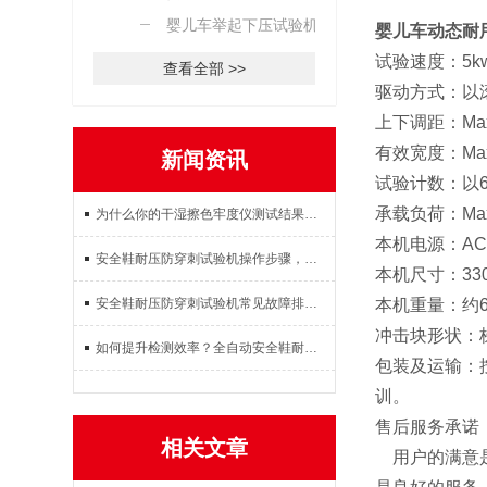
婴儿车举起下压试验机
婴儿车动态耐
试验速度：5kw
查看全部 >>
驱动方式：以
上下调距：Max
有效宽度：Max
新闻资讯
试验计数：以
承载负荷：Max
为什么你的干湿擦色牢度仪测试结果不准？这3个操作误区要避开
本机电源：AC3
安全鞋耐压防穿刺试验机操作步骤，试样放置参数设置试验检测完整教程
本机尺寸：330
安全鞋耐压防穿刺试验机常见故障排查：压力不稳、数据不准解决方案
本机重量：约60
冲击块形状：
如何提升检测效率？全自动安全鞋耐压防穿刺试验机使用体验与效果
包装及运输：按
训。
售后服务承诺
相关文章
用户的满意是