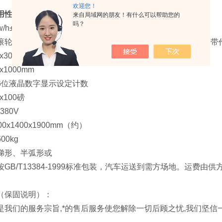
欢迎您！
用性度验机
规格参数：
来自局域网的朋友！有什么可以帮助您的
吗？
/h±0.1kw/h（可调节）
滚轮驱动帆布橡胶输送带作动再加滚筒补强以特殊铝合金输送带
300mm
1000mm
6位液晶数字显示设定计数
100磅
80V
0x1400x1900mm（约）
0kg
梯形、半弧形或
GB/T13384-1999标准包装，汽车运送到需方场地。运费
（保固说明）：
我们的服务宗旨,*的售后服务使您解除一切后顾之忧,我们坚信