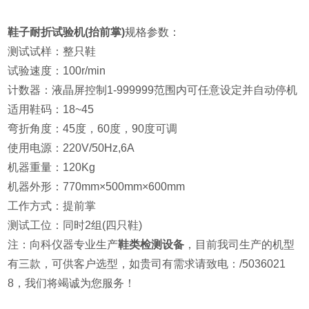
鞋子耐折试验机(抬前掌)
规格参数：
测试试样：整只鞋
试验速度：100r/min
计数器：液晶屏控制1-999999范围内可任意设定并自动停机
适用鞋码：18~45
弯折角度：45度，60度，90度可调
使用电源：220V/50Hz,6A
机器重量：120Kg
机器外形：770mm×500mm×600mm
工作方式：提前掌
测试工位：同时2组(四只鞋)
注：向科仪器专业生产
鞋类检测设备
，目前我司生产的机型
有三款，可供客户选型，如贵司有需求请致电：/5036021
8，我们将竭诚为您服务！