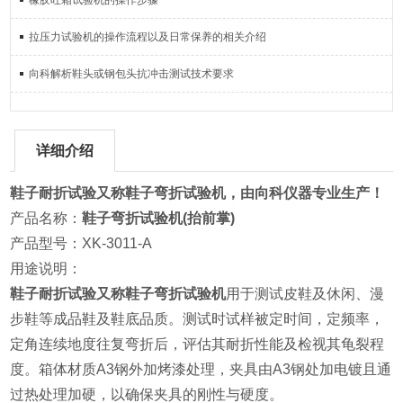
橡胶吐霜试验机的操作步骤
拉压力试验机的操作流程以及日常保养的相关介绍
向科解析鞋头或钢包头抗冲击测试技术要求
详细介绍
鞋子耐折试验又称鞋子弯折试验机，由向科仪器专业生产！
产品名称：
鞋子弯折试验机(抬前掌)
产品型号：XK-3011-A
用途说明：
鞋子耐折试验又称鞋子弯折试验机
用于测试皮鞋及休闲、漫
步鞋等成品鞋及鞋底品质。测试时试样被定时间，定频率，
定角连续地度往复弯折后，评估其耐折性能及检视其龟裂程
度。箱体材质A3钢外加烤漆处理，夹具由A3钢处加电镀且通
过热处理加硬，以确保夹具的刚性与硬度。