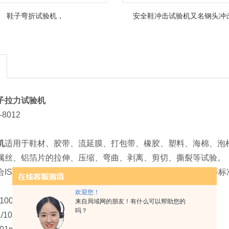
鞋子弯折试验机，
安全鞋冲击试验机又名钢头冲
子拉力试验机
8012
机
适用于鞋材、胶带、流延膜、打包带、橡胶、塑料、海棉、泡
属丝、铝箔片的拉伸、压缩、弯曲、剥离、剪切、撕裂等试验。
O7500/1,ASTMD 638 D412,JIS B7721/B7733,BS161
欢迎您！
00 200KG
来自局域网的朋友！有什么可以帮助您的
吗？
10000