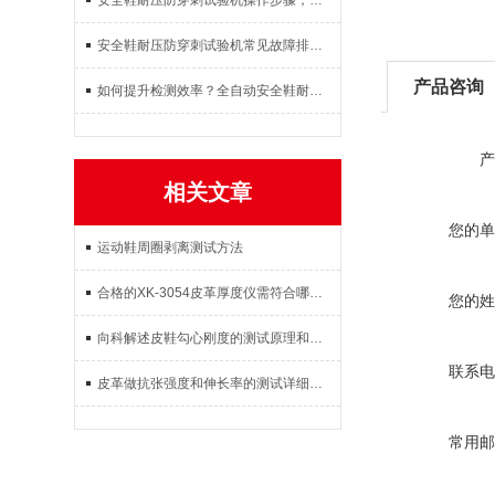
安全鞋耐压防穿刺试验机操作步骤，试样放置参数设置试验检测完整教程
安全鞋耐压防穿刺试验机常见故障排查：压力不稳、数据不准解决方案
产品咨询
如何提升检测效率？全自动安全鞋耐压防穿刺试验机使用体验与效果
产
相关文章
您的单
运动鞋周圈剥离测试方法
合格的XK-3054皮革厚度仪需符合哪些相关技术条件
您的姓
向科解述皮鞋勾心刚度的测试原理和试验流程
联系电
皮革做抗张强度和伸长率的测试详细内容
常用邮