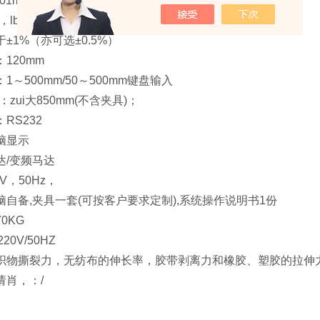
1mm/0.01mm
，lbf，N
±1%（亦可选±0.5%）
120mm
～500mm/50～500mm键盘输入
：zui大850mm(不含夹具)；
RS232
脑显示
达/变频马达
0V，50Hz，
自备,夹具一套(可按客户要求定制),系统操作说明书1份
0KG
0V/50HZ
织物撕裂力，无纺布的伸长率，胶带剥离力和橡胶、塑胶的拉伸
请肖，：/